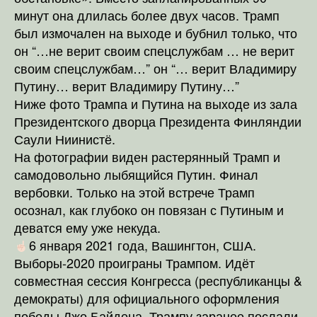
минут она длилась более двух часов. Трамп
был измочален на выходе и бубнил только, что
он “…не верит своим спецслужбам … не верит
своим спецслужбам…” он “… верит Владимиру
Путину… верит Владимиру Путину…”
Ниже фото Трампа и Путина на выходе из зала
Президентского дворца Президента Финляндии
Саули Ниинистё.
На фотографии виден растерянный Трамп и
самодовольно лыбящийся Путин. Финал
вербовки. Только на этой встрече Трамп
осознал, как глубоко он повязан с Путиным и
деватся ему уже некуда.
6 января 2021 года, Вашингтон, США.
Выборы-2020 проиграны Трампом. Идёт
совместная сессия Конгресса (республиканцы &
демократы) для официального оформления
победы Джо Байдена. Трампу заранее послали