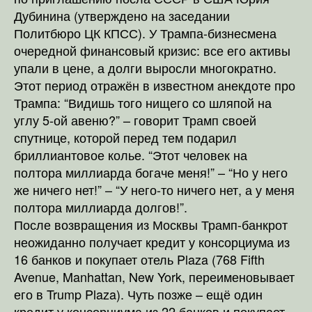
Дубинина (утверждено на заседании
Политбюро ЦК КПСС). У Трампа-бизнесмена
очередной финансовый кризис: все его активы
упали в цене, а долги выросли многократно.
Этот период отражён в известном анекдоте про
Трампа: “Видишь того нищего со шляпой на
углу 5-ой авеню?” – говорит Трамп своей
спутнице, которой перед тем подарил
бриллиантовое колье. “Этот человек на
полтора миллиарда богаче меня!” – “Но у него
же ничего нет!” – “У него-то ничего нет, а у меня
полтора миллиарда долгов!”.
После возвращения из Москвы Трамп-банкрот
неожиданно получает кредит у консорциума из
16 банков и покупает отель Plaza (768 Fifth
Avenue, Manhattan, New York, переименовывает
его в Trump Plaza). Чуть позже – ещё один
кредит у консорциума из 22 банков и покупает