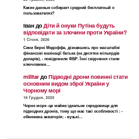
Какие данные собирает средний бесплатный о
пользователях?
Іван
до
Діти й онуки Путіна будуть
відповідати за злочини проти України?
1 Січня, 2026
Сини Берні Медоффа, дізнавшись про масштабні
фінансові махінації батька (на десятки мільярдів
доларів), - повідомили ФБР. Їхні свідчення стали
ключовими…
militar
до
Підводні дрони повинні стати
основним видом зброї України у
Чорному морі
16 Грудня, 2025
Чорне море -це майже ідеальне середовище для
підводних дронів, тому що має такі особливості : -
обмежена акваторія; - вузькі…