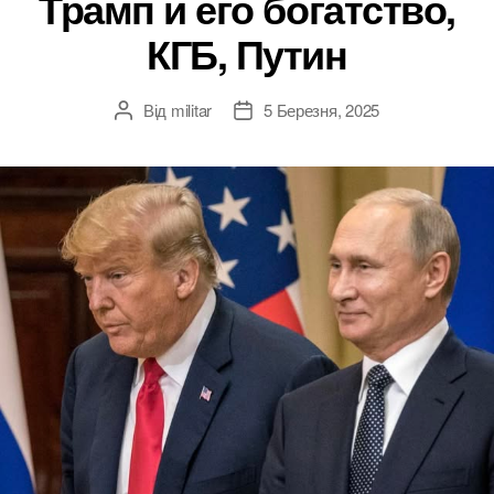
Трамп и его богатство,
КГБ, Путин
Від
militar
5 Березня, 2025
Автор
Дата
запису
запису