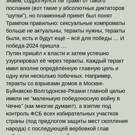
знаем, содрогнулся ли Трамп от такого
послания (вот такие у абсолютных диктаторов
“шутки”), но пламенный привет был понят
Трампом правильно: сексуальные компроматы
больше не актуальны, теракты нужны, теракты
были, есть и будут ещё – всё для победы … И
победа-2024 пришла …
Путин пришёл к власти и затем успешно
узурпировал её через теракты. Каждый теракт
имел вполне опредёлённую главную цель и
одну или несколько побочных. Например,
теракты со взрывами домов в Москве-
Буйнакске-Волгодонске-Рязани главной целью
имели не “маленькую победоносную войну в
Чечне” (как многие думают), а взятие под
контроль ФСБ всех избирательных участков
страны (под предлогом защиты мест скопления
народа) с последующей вербовкой глав