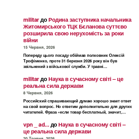
militar
до
Родина заступника начальника
Житомирського ТЦК Бєланова суттєво
розширила свою нерухомість за роки
війни
15 Червня, 2026
Попереду цього посаду обіймав полковник Олексій
Трофіменко, проте 31 березня 2026 року він був
звільнений з військової служби. У травні…
militar
до
Наука в сучасному світі – це
реальна сила держави
8 Червня, 2026
Российский спрашивающий думаю хорошо знает ответ
на свой вопрос. Но ответим дополнительно для других
читателей. Фраза «если товар бесплатный, значит,…
vpn _ ad...
до
Наука в сучасному світі –
це реальна сила держави
20 Травня, 2026