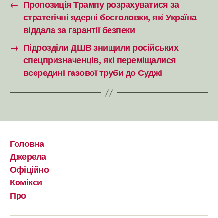
←
Пропозиція Трампу розрахуватися за
стратегічні ядерні боєголовки, які Україна
віддала за гарантії безпеки
→
Підрозділи ДШВ знищили російських
спецпризначенців, які переміщалися
всередині газової труби до Суджі
Головна
Джерела
Офіційно
Комікси
Про