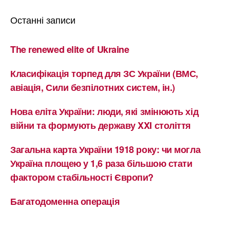
Останні записи
The renewed elite of Ukraine
Класифікація торпед для ЗС України (ВМС,
авіація, Сили безпілотних систем, ін.)
Нова еліта України: люди, які змінюють хід
війни та формують державу XXI століття
Загальна карта України 1918 року: чи могла
Україна площею у 1,6 раза більшою стати
фактором стабільності Європи?
Багатодоменна операція