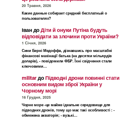
20 Травня, 2026
Какие данные собирает средний бесплатный о
пользователях?
Іван
до
Діти й онуки Путіна будуть
відповідати за злочини проти України?
1 Січня, 2026
Сини Берні Медоффа, дізнавшись про масштабні
фінансові махінації батька (на десятки мільярдів
доларів), - повідомили ФБР. Їхні свідчення стали
ключовими…
militar
до
Підводні дрони повинні стати
основним видом зброї України у
Чорному морі
16 Грудня, 2025
Чорне море -це майже ідеальне середовище для
підводних дронів, тому що має такі особливості : -
обмежена акваторія; - вузькі…