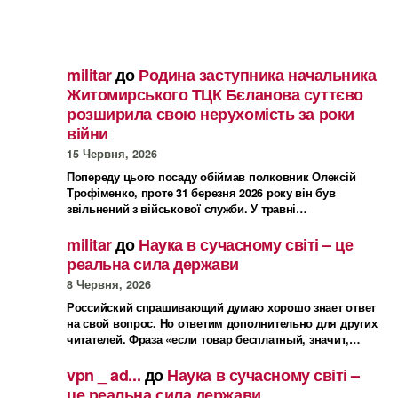
militar
до
Родина заступника начальника
Житомирського ТЦК Бєланова суттєво
розширила свою нерухомість за роки
війни
15 Червня, 2026
Попереду цього посаду обіймав полковник Олексій
Трофіменко, проте 31 березня 2026 року він був
звільнений з військової служби. У травні…
militar
до
Наука в сучасному світі – це
реальна сила держави
8 Червня, 2026
Российский спрашивающий думаю хорошо знает ответ
на свой вопрос. Но ответим дополнительно для других
читателей. Фраза «если товар бесплатный, значит,…
vpn _ ad...
до
Наука в сучасному світі –
це реальна сила держави