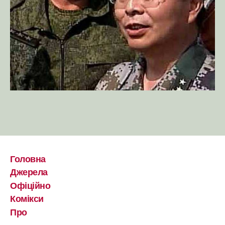
Головна
Джерела
Офіційно
Комікси
Про