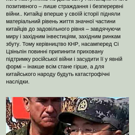
позитивного – лише страждання і безперервні
війни.. Китайці вперше у своїй історії підняли
матеріальний рівень життя значної частини
китайців до задовільного рівня – завдячуючи
миру і західним інвестиціям, західним ринкам
збуту. Тому керівництво КНР, насамперед Сі
Цзіньпін повинні припинити приховану
підтримку російської війни і засудити її у явній
формі – інакше всім стане гірше, а для
китайського народу будуть катастрофічні
наслідки.