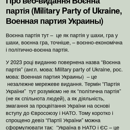
Про веб-видання Воєнна
партія (Military Party of Ukraine,
Военная партия Украины)
Воєнна партія тут – це як партія у шахи, гра у
шахи, воєнна гра, точніше, – воєнно-економічна
і політично-воєнна партія.
У 2023 році виданню повернена назва “Воєнна
партія” (англ. мова: Military party of Ukraine, рос.
мова: Военная партия Украины) – це
незалежне мережеве видання. Термін “Партія
України” тут розуміємо не як “політична партія”
(не як спільнота людей), а як діяльність,
змагання за процвітання України на основі
вступу до Євросоюзу і НАТО. Тому коротко і
спрощено девіз “Партії України” можна
сформулювати так: “Україна в НАТО і ЄС – це