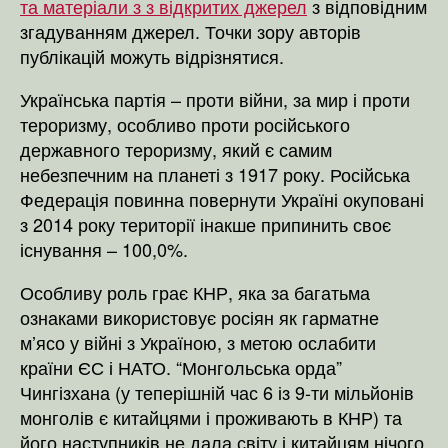
та матеріали з з відкритих джерел
з відповідним
згадуванням джерел. Точки зору авторів
публікацій можуть відрізнятися.
Українська партія – проти війни, за мир і проти
тероризму, особливо проти російського
державного тероризму, який є самим
небезпечним на планеті з 1917 року. Російська
Федерація повинна повернути Україні окуповані
з 2014 року території інакше припинить своє
існування – 100,0%.
Особливу роль грає КНР, яка за багатьма
ознаками використовує росіян як гарматне
м’ясо у війні з Україною, з метою ослабити
країни ЄС і НАТО. “Монгольська орда”
Чингізхана (у теперішній час 6 із 9-ти мільйонів
монголів є китайцями і проживають в КНР) та
його наступників не дала світу і китайцям нічого