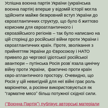
Успішна воєнна партія України (українська
воєнна партія) вперше у відомій історії могла
здійснити майже безкровний вступ України до
євроатлантичних структур, що було б життєво
корисним для євроатлантичного і
євроазійського регіонів – так було написано на
цій сторінці до російської війни проти України і
євроатлантичних країн. Проте, зволікання з
прийняттям України до Євросоюзу і НАТО
привело до чергової ідіотської російської
авантюри – путінська Росія розв`язала цинічну
війну проти України, фактично проти країн
євро-атлантичного простору. Очевидно, що
Росія у цій невигідній для неї війні грає роль
маріонетки, а росіяни використовуються як
“гарматне мясо” більш потужної східної сили.
(“Воєнна Партія”) публікує авторські матеріали