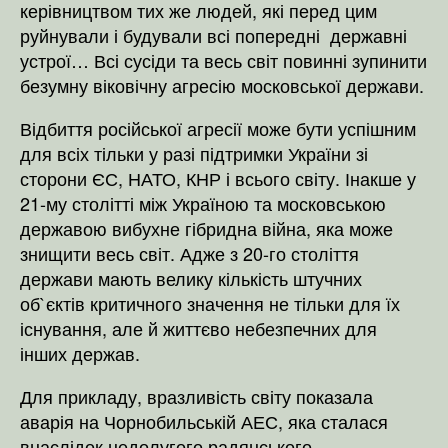
керівництвом тих же людей, які перед цим
руйнували і будували всі попередні державні
устрої… Всі сусіди та весь світ повинні зупинити
безумну віковічну агресію московської держави.
Відбиття російської агресії може бути успішним
для всіх тільки у разі підтримки України зі
сторони ЄС, НАТО, КНР і всього світу. Інакше у
21-му столітті між Україною та московською
державою вибухне гібридна війна, яка може
знищити весь світ. Адже з 20-го століття
держави мають велику кількість штучних
об`єктів критичного значення не тільки для їх
існування, але й життєво небезпечних для
інших держав.
Для прикладу, вразливість світу показала
аварія на Чорнобильській АЕС, яка сталася
внаслідок недолугого радянського