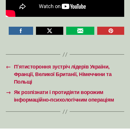
←
П’ятистороння зустріч лідерів України,
Франції, Великої Британії, Німеччини та
Польщі
→
Як розпізнати і протидіяти ворожим
інформаційно-психологічним операціям