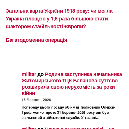
Загальна карта України 1918 року: чи могла
Україна площею у 1,6 раза більшою стати
фактором стабільності Європи?
Багатодоменна операція
militar
до
Родина заступника начальника
Житомирського ТЦК Бєланова суттєво
розширила свою нерухомість за роки
війни
15 Червня, 2026
Попереду цього посаду обіймав полковник Олексій
Трофіменко, проте 31 березня 2026 року він був
звільнений з військової служби. У травні…
militar
до
Наука в сучасному світі – це