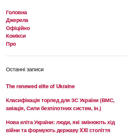
Головна
Джерела
Офіційно
Комікси
Про
Останні записи
The renewed elite of Ukraine
Класифікація торпед для ЗС України (ВМС,
авіація, Сили безпілотних систем, ін.)
Нова еліта України: люди, які змінюють хід
війни та формують державу XXI століття