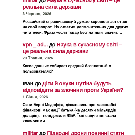
реальна сила держави
8 Червня, 2026
Российский спрашивающий думаю хорошо знает ответ
на свой вопрос. Но ответим дополнительно для других
читателей. Фраза «если товар бесплатный, значит,…
vpn _ ad...
до
Наука в сучасному світі –
це реальна сила держави
20 Травня, 2026
Какие данные собирает средний бесплатный о
пользователях?
Іван
до
Діти й онуки Путіна будуть
відповідати за злочини проти України?
1 Січня, 2026
Сини Берні Медоффа, дізнавшись про масштабні
фінансові махінації батька (на десятки мільярдів
доларів), - повідомили ФБР. Їхні свідчення стали
ключовими…
militar
до
Підводні дрони повинні стати