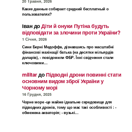
20 Травня, 2026
Какие данные собирает средний бесплатный о
пользователях?
Іван
до
Діти й онуки Путіна будуть
відповідати за злочини проти України?
1 Січня, 2026
Сини Берні Медоффа, дізнавшись про масштабні
фінансові махінації батька (на десятки мільярдів
доларів), - повідомили ФБР. Їхні свідчення стали
ключовими…
militar
до
Підводні дрони повинні стати
основним видом зброї України у
Чорному морі
16 Грудня, 2025
Чорне море -це майже ідеальне середовище для
підводних дронів, тому що має такі особливості : -
обмежена акваторія; - вузькі…