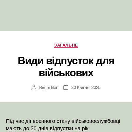
Категорії
ЗАГАЛЬНЕ
Види відпусток для
військових
Від
militar
30 Квітня, 2025
Автор
Дата
запису
запису
Під час дії воєнного стану військовослужбовці
мають до 30 днів відпустки на рік.