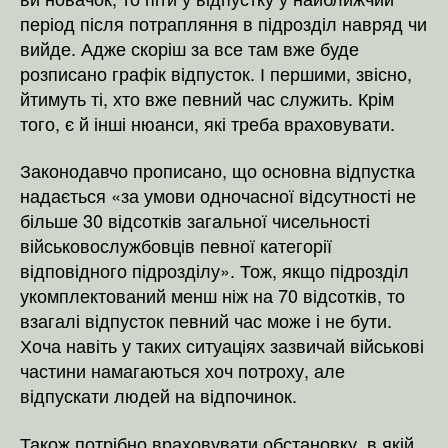
період після потрапляння в підрозділ навряд чи
вийде. Адже скоріш за все там вже буде
розписано графік відпусток. І першими, звісно,
йтимуть ті, хто вже певний час служить. Крім
того, є й інші нюанси, які треба враховувати.
Законодавчо прописано, що основна відпустка
надається «за умови одночасної відсутності не
більше 30 відсотків загальної чисельності
військовослужбовців певної категорії
відповідного підрозділу». Тож, якщо підрозділ
укомплектований менш ніж на 70 відсотків, то
взагалі відпусток певний час може і не бути.
Хоча навіть у таких ситуаціях зазвичай військові
частини намагаються хоч потроху, але
відпускати людей на відпочинок.
Також потрібно враховувати обстановку, в якій