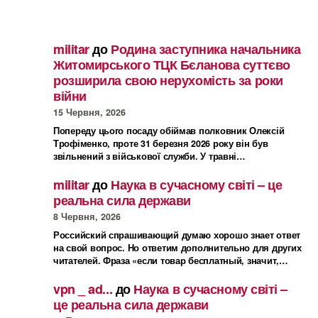
militar
до
Родина заступника начальника
Житомирського ТЦК Бєланова суттєво
розширила свою нерухомість за роки
війни
15 Червня, 2026
Попереду цього посаду обіймав полковник Олексій
Трофіменко, проте 31 березня 2026 року він був
звільнений з військової служби. У травні…
militar
до
Наука в сучасному світі – це
реальна сила держави
8 Червня, 2026
Российский спрашивающий думаю хорошо знает ответ
на свой вопрос. Но ответим дополнительно для других
читателей. Фраза «если товар бесплатный, значит,…
vpn _ ad...
до
Наука в сучасному світі –
це реальна сила держави