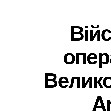
Війс
опер
Велико
A