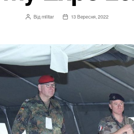
Від
militar
13 Вересня, 2022
Автор
Дата
запису
запису