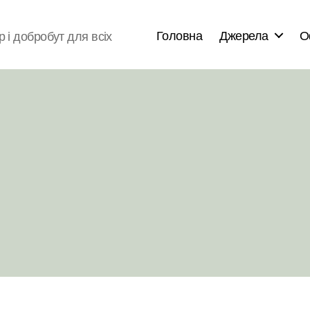
Головна
Джерела
О
р і добробут для всіх