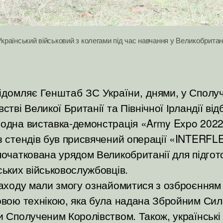
Український військовий з колегами під час навчання у Великобритані
ідомляє Генштаб ЗС України, д
нями, у Сполу
встві Великої Британії та Північної Ірландії ві
одна виставка-демонстрація «Army Expo 2022
з стендів був присвячений операції «INTERFL
початкована урядом Великобританії для підгот
ських військовослужбовців.
заходу мали змогу ознайомитися з озброєнням
овою технікою, яка була надана Збройним Си
и Сполученим Королівством. Також, українські