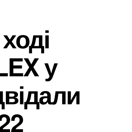
 ході
LEX у
двідали
22