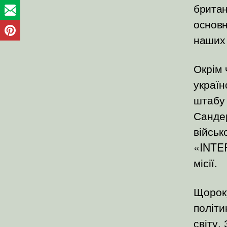
британ
основн
наших 
Окрім 
україн
штабу 
Сандер
військ
«INTER
місії.
Щороку
політи
світу.