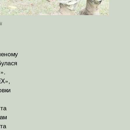
ї
ченому
дбулася
».
EX»,
овки
 та
лам
 та