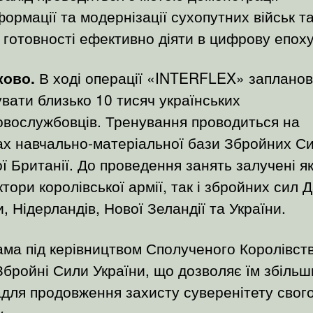
ормації та модернізації сухопутних військ т
 готовності ефективно діяти в цифрову епоху
ково.
В ході операції «INTERFLEX» заплано
увати близько 10 тисяч українських
овослужбовців. Тренування проводиться на
ах навчально-матеріальної бази Збройних С
ї Британії. До проведення занять залучені я
ктори королівської армії, так і збройних сил Д
, Нідерландів, Нової Зеландії та України.
ма під керівництвом Сполученого Королівст
Збройні Сили України, що дозволяє їм збільш
адля продовження захисту суверенітету свог
.