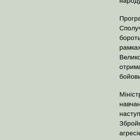
Програ
Сполуч
бороть
рамках
Велико
отрима
бойови
Мініст
навчан
насту
Збройн
агресі