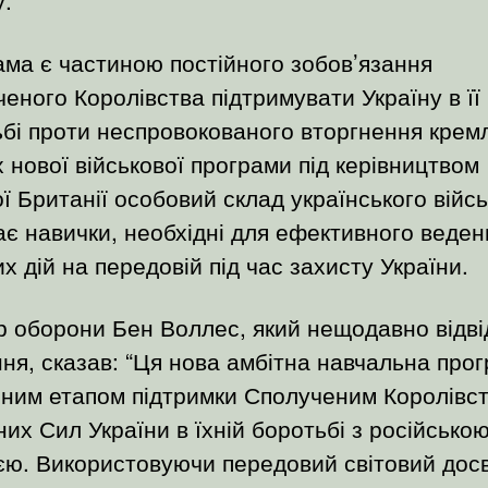
ма є частиною постійного зобов’язання
еного Королівства підтримувати Україну в її
бі проти неспровокованого вторгнення кремл
 нової військової програми під керівництвом
ї Британії особовий склад українського війс
є навички, необхідні для ефективного веден
х дій на передовій під час захисту України.
р оборони Бен Воллес, який нещодавно відві
ня, сказав: “Ця нова амбітна навчальна про
пним етапом підтримки Сполученим Королівс
их Сил України в їхній боротьбі з російсько
єю. Використовуючи передовий світовий досв