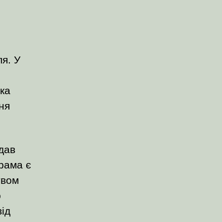
я. У
ька
ня
дав
грама є
твом
ю
ід