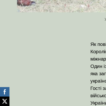
Як пов
Королі
міжнар
Один і
яка за
україн
Гості 
військ
Україн