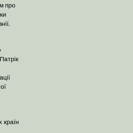
ам про
вки
нії.
о
Патрік
ації
ої
х країн