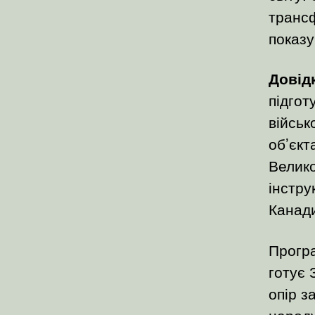
трансф
показу
Довід
підгот
військ
об’єкт
Велико
інстру
Канади
Програ
готує 
опір з
народу