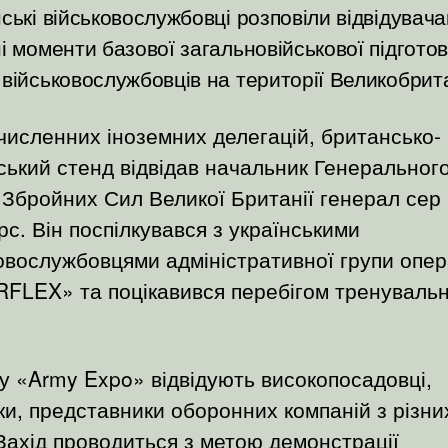
ські військовослужбовці розповіли відвідувач
і моменти базової загальновійськової підгото
військовослужбовців на території Великобрита
численних іноземних делегацій, британсько-
ський стенд відвідав начальник Генеральног
Збройних Сил Великої Британії генерал сер 
с. Він поспілкувався з українськими
овослужбовцями адміністративної групи опер
FLEX» та поцікавився перебігом тренувальн
 «Army Expo» відвідують високопосадовці,
ки, представники оборонних компаній з різни
 Захід проводиться з метою демонстрації