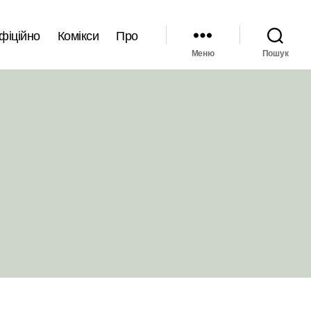
фіційно
Комікси
Про
Меню
Пошук