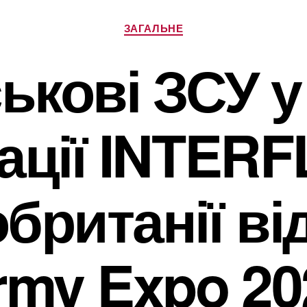
Категорії
ЗАГАЛЬНЕ
ькові ЗСУ у
ації INTERF
британії ві
rmy Expo 20