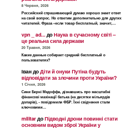
8 Червня, 2026
Российский спрашивающий думаю хорошо знает ответ
на свой вопрос. Но ответим дополнительно для других
читателей. Фраза «если товар бесплатный, значит,…
vpn _ ad...
до
Наука в сучасному світі –
це реальна сила держави
20 Травня, 2026
Какие данные собирает средний бесплатный о
пользователях?
Іван
до
Діти й онуки Путіна будуть
відповідати за злочини проти України?
1 Січня, 2026
Сини Берні Медоффа, дізнавшись про масштабні
фінансові махінації батька (на десятки мільярдів
доларів), - повідомили ФБР. Їхні свідчення стали
ключовими…
militar
до
Підводні дрони повинні стати
основним видом зброї України у