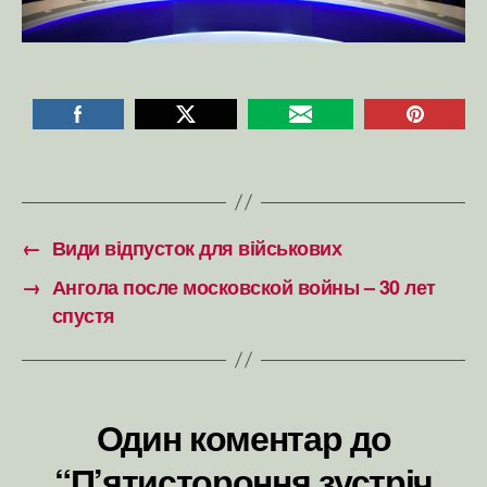
←
Види відпусток для військових
→
Ангола после московской войны – 30 лет
спустя
Один коментар до
“П’ятистороння зустріч