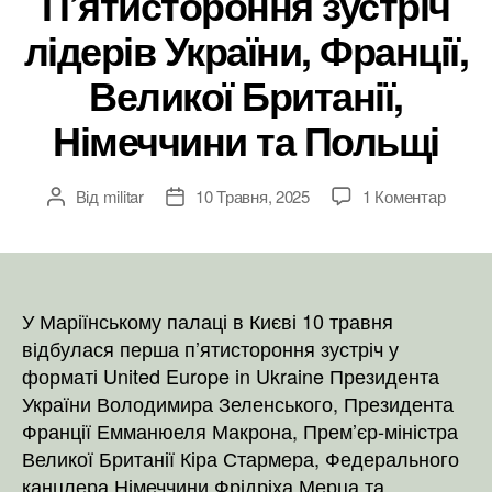
П’ятистороння зустріч
лідерів України, Франції,
Великої Британії,
Німеччини та Польщі
до
Від
militar
10 Травня, 2025
1 Коментар
Автор
Дата
П’яти
запису
запису
зустрі
лідері
Україн
Франці
У Маріїнському палаці в Києві 10 травня
Велик
відбулася перша п’ятистороння зустріч у
Британ
форматі United Europe in Ukraine Президента
Німеч
України Володимира Зеленського, Президента
та
Франції Емманюеля Макрона, Прем’єр-міністра
Польщ
Великої Британії Кіра Стармера, Федерального
канцлера Німеччини Фрідріха Мерца та