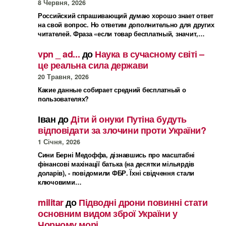
8 Червня, 2026
Российский спрашивающий думаю хорошо знает ответ
на свой вопрос. Но ответим дополнительно для других
читателей. Фраза «если товар бесплатный, значит,…
vpn _ ad...
до
Наука в сучасному світі –
це реальна сила держави
20 Травня, 2026
Какие данные собирает средний бесплатный о
пользователях?
Іван
до
Діти й онуки Путіна будуть
відповідати за злочини проти України?
1 Січня, 2026
Сини Берні Медоффа, дізнавшись про масштабні
фінансові махінації батька (на десятки мільярдів
доларів), - повідомили ФБР. Їхні свідчення стали
ключовими…
militar
до
Підводні дрони повинні стати
основним видом зброї України у
Чорному морі