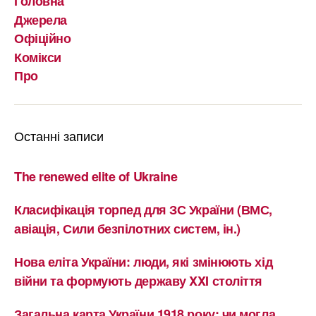
Головна
Джерела
Офіційно
Комікси
Про
Останні записи
The renewed elite of Ukraine
Класифікація торпед для ЗС України (ВМС,
авіація, Сили безпілотних систем, ін.)
Нова еліта України: люди, які змінюють хід
війни та формують державу XXI століття
Загальна карта України 1918 року: чи могла