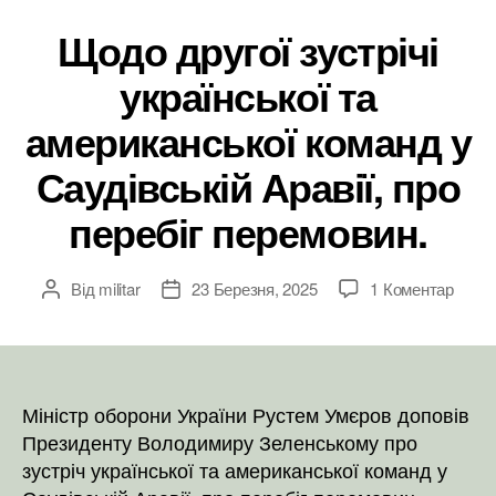
Щодо другої зустрічі
української та
американської команд у
Саудівській Аравії, про
перебіг перемовин.
до
Від
militar
23 Березня, 2025
1 Коментар
Автор
Дата
Щодо
запису
запису
друго
зустрі
украї
та
Міністр оборони України Рустем Умєров доповів
амери
Президенту Володимиру Зеленському про
кома
зустріч української та американської команд у
у