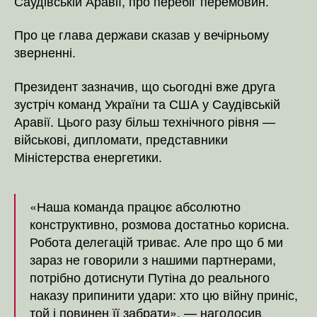
Саудівській Аравії, про перебіг перемовин.
Сауді
Аравії
Про це глава держави сказав у вечірньому
про
зверненні.
переб
перем
Президент зазначив, що сьогодні вже друга
зустріч команд України та США у Саудівській
Аравії. Цього разу більш технічного рівня —
військові, дипломати, представники
Міністерства енергетики.
«Наша команда працює абсолютно
конструктивно, розмова достатньо корисна.
Робота делегацій триває. Але про що б ми
зараз не говорили з нашими партнерами,
потрібно дотиснути Путіна до реального
наказу припинити удари: хто цю війну приніс,
той і повинен її забрати», — наголосив