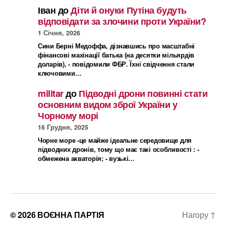
Іван
до
Діти й онуки Путіна будуть
відповідати за злочини проти України?
1 Січня, 2026
Сини Берні Медоффа, дізнавшись про масштабні
фінансові махінації батька (на десятки мільярдів
доларів), - повідомили ФБР. Їхні свідчення стали
ключовими…
militar
до
Підводні дрони повинні стати
основним видом зброї України у
Чорному морі
16 Грудня, 2025
Чорне море -це майже ідеальне середовище для
підводних дронів, тому що має такі особливості : -
обмежена акваторія; - вузькі…
© 2026
ВОЄННА ПАРТІЯ
Нагору
↑