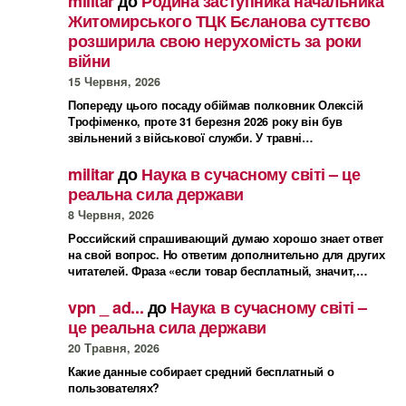
militar
до
Родина заступника начальника
Житомирського ТЦК Бєланова суттєво
розширила свою нерухомість за роки
війни
15 Червня, 2026
Попереду цього посаду обіймав полковник Олексій
Трофіменко, проте 31 березня 2026 року він був
звільнений з військової служби. У травні…
militar
до
Наука в сучасному світі – це
реальна сила держави
8 Червня, 2026
Российский спрашивающий думаю хорошо знает ответ
на свой вопрос. Но ответим дополнительно для других
читателей. Фраза «если товар бесплатный, значит,…
vpn _ ad...
до
Наука в сучасному світі –
це реальна сила держави
20 Травня, 2026
Какие данные собирает средний бесплатный о
пользователях?