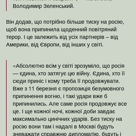
Володимир Зеленський.
Він додав, що потрібно більше тиску на росію,
щоб вона припинила щоденний повітряний
терор. І це залежить від усіх партнерів – від
Америки, від Європи, від інших у світі.
«Абсолютно всім у світі зрозуміло, що росія
— єдина, хто затягує цю війну. Єдина, хто її
сюди приніс і кому треба її продовжувати.
Вже з 11 березня є пропозиція безумовного
припинення вогню, і такі удари вже б
припинились. Але саме росія продовжує все
це. І ще кожної ночі, кожної доби завдає
максимально цинічних ударів. Без тиску на
росію вони там і надалі в Москві будуть
зневажати справжню дипломатію, будуть і