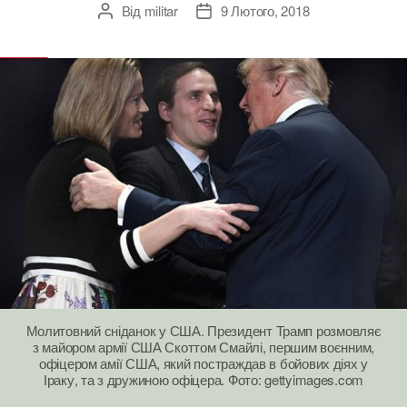
Від
militar
9 Лютого, 2018
Автор
Дата
запису
запису
Молитовний сніданок у США. Президент Трамп розмовляє
з майором армії США Скоттом Смайлі, першим воєнним,
офіцером амії США, який постраждав в бойових діях у
Іраку, та з дружиною офіцера. Фото: gettyimages.com