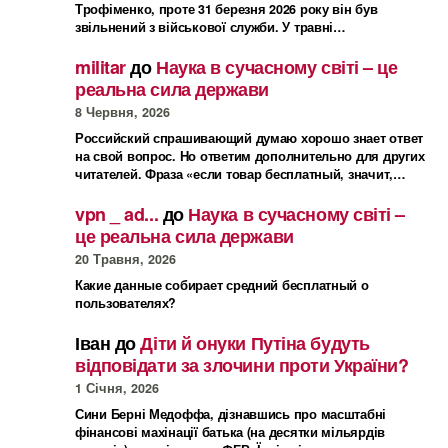
Трофіменко, проте 31 березня 2026 року він був
звільнений з військової служби. У травні…
militar
до
Наука в сучасному світі – це
реальна сила держави
8 Червня, 2026
Российский спрашивающий думаю хорошо знает ответ
на свой вопрос. Но ответим дополнительно для других
читателей. Фраза «если товар бесплатный, значит,…
vpn _ ad...
до
Наука в сучасному світі –
це реальна сила держави
20 Травня, 2026
Какие данные собирает средний бесплатный о
пользователях?
Іван
до
Діти й онуки Путіна будуть
відповідати за злочини проти України?
1 Січня, 2026
Сини Берні Медоффа, дізнавшись про масштабні
фінансові махінації батька (на десятки мільярдів