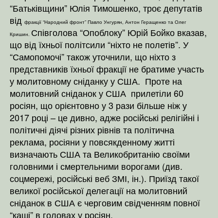
“Батьківщини” Юлія Тимошенко, троє депутатів
від
фракції “Народний фронт” Павло Унгурян, Антон Геращенко та Олег
Співголова “Опоблоку” Юрій Бойко вказав,
Кришин.
що від їхньої політсили “ніхто не полетів”. У
“Самопомочі” також уточнили, що ніхто з
представників їхньої фракції не братиме участь
у молитовному сніданку у США. Проте на
молитовний сніданок у США прилетіли 60
росіян, що орієнтовно у 3 рази більше ніж у
2017 році – це дивно, адже російські релігійні і
політичні діячі різних рівнів та політична
реклама, росіяни у повсякденному житті
визначають США та Великобританію своїми
головними і смертельними ворогами (див.
соцмережі, російські веб ЗМІ, ін.). Приїзд такої
великої російської делегації на молитовний
сніданок в США є черговим свідченням повної
“каші” в головах у росіян.