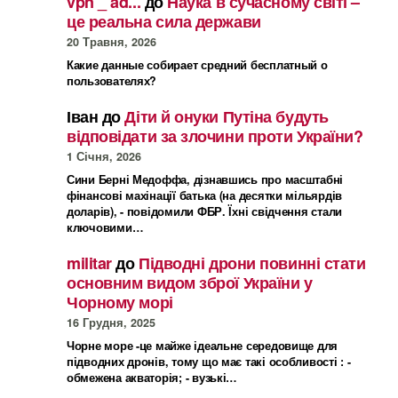
vpn _ ad...
до
Наука в сучасному світі –
це реальна сила держави
20 Травня, 2026
Какие данные собирает средний бесплатный о
пользователях?
Іван
до
Діти й онуки Путіна будуть
відповідати за злочини проти України?
1 Січня, 2026
Сини Берні Медоффа, дізнавшись про масштабні
фінансові махінації батька (на десятки мільярдів
доларів), - повідомили ФБР. Їхні свідчення стали
ключовими…
militar
до
Підводні дрони повинні стати
основним видом зброї України у
Чорному морі
16 Грудня, 2025
Чорне море -це майже ідеальне середовище для
підводних дронів, тому що має такі особливості : -
обмежена акваторія; - вузькі…