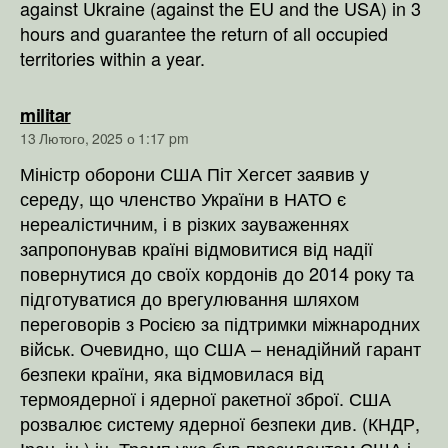
against Ukraine (against the EU and the USA) in 3
hours and guarantee the return of all occupied
territories within a year.
говорить:
militar
13 Лютого, 2025 о 1:17 pm
Міністр оборони США Піт Хегсет заявив у
середу, що членство України в НАТО є
нереалістичним, і в різких зауваженнях
запропонував країні відмовитися від надії
повернутися до своїх кордонів до 2014 року та
підготуватися до врегулювання шляхом
переговорів з Росією за підтримки міжнародних
військ. Очевидно, що США – ненадійний гарант
безпеки країни, яка відмовилася від
термоядерної і ядерної ракетної зброї. США
розвалює систему ядерної безпеки див. (КНДР,
Іран, ін.),ін. Трамп уже був президентом США і