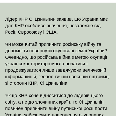
може
Китай
припинити
російську
Лідер КНР Сі Цзиньпин заявив, що Україна має
війну
для КНР особливе значення, незалежне від
та
Росії, Євросоюзу і США.
допомогти
повернути
Чи може Китай припинити російську війну та
1004
допомогти повернути окуповані землі України?
окупованих
Очевидно, що російська війна з метою окупації
земель
української території могла початися і
Україні?
продовжуватися лише завдячуючи величезній
інформаційній, геополітичній і воєнній підтримці
зі сторони КНР, Сі Цзиньпіна.
Якщо КНР хоче відноситися до лідерів цього
світу, а не до злочинних країн, то Сі Цзиньпін
повинен припинити війну путінської росії проти
України, забезпечити повернення окупованих