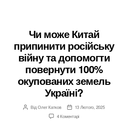
Чи може Китай
припинити російську
війну та допомогти
повернути 100%
окупованих земель
Україні?
Від
Олег Катков
13 Лютого, 2025
Автор
Дата
запису
запису
до
4 Коментарі
Чи