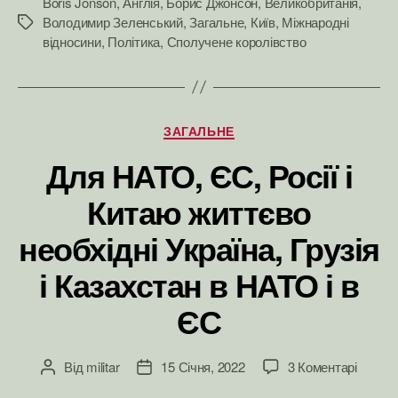
Boris Jonson
,
Англія
,
Борис Джонсон
,
Великобританія
,
Володимир Зеленський
,
Загальне
,
Київ
,
Міжнародні
Позначки
відносини
,
Політика
,
Сполучене королівство
Категорії
ЗАГАЛЬНЕ
Для НАТО, ЄС, Росії і
Китаю життєво
необхідні Україна, Грузія
і Казахстан в НАТО і в
ЄС
до
Від
militar
15 Січня, 2022
3 Коментарі
Автор
Дата
Для
запису
запису