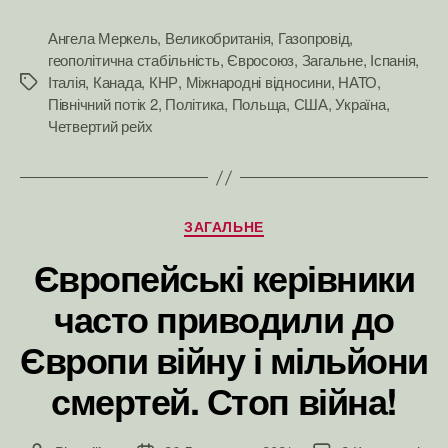
Ангела Меркель
,
Великобританія
,
Газопровід
,
геополітична стабільність
,
Євросоюз
,
Загальне
,
Іспанія
,
Італія
,
Канада
,
КНР
,
Міжнародні відносини
,
НАТО
,
Позначки
Північний потік 2
,
Політика
,
Польща
,
США
,
Україна
,
Четвертий рейх
Категорії
ЗАГАЛЬНЕ
Європейські керівники
часто приводили до
Європи війну і мільйони
смертей. Стоп війна!