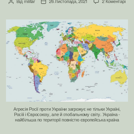
до
Від
militar
26 Листопада, 2021
2 Коментарі
Автор
Дата
Євр
запису
запису
кері
час
при
до
Євр
війн
і
міл
смер
Сто
війн
Агресія Росії проти України загрожує не тільки Україні,
Росіїі і Євросоюзу, але й глобальному світу. Україна -
найбільша по території повністю європейська країна