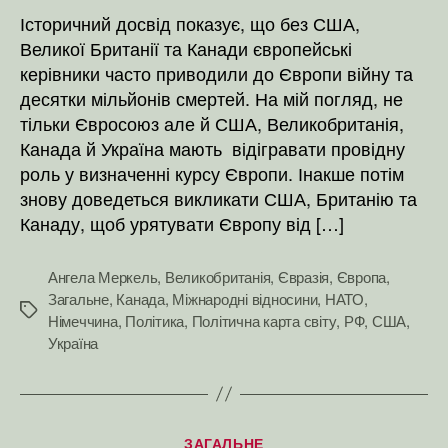
Історичний досвід показує, що без США,
Великої Британії та Канади європейські
керівники часто приводили до Європи війну та
десятки мільйонів смертей. На мій погляд, не
тільки Євросоюз але й США, Великобританія,
Канада й Україна мають відігравати провідну
роль у визначенні курсу Європи. Інакше потім
знову доведеться викликати США, Британію та
Канаду, щоб урятувати Європу від […]
Ангела Меркель
,
Великобританія
,
Євразія
,
Європа
,
Загальне
,
Канада
,
Міжнародні відносини
,
НАТО
,
Позначки
Німеччина
,
Політика
,
Політична карта світу
,
РФ
,
США
,
Україна
Категорії
ЗАГАЛЬНЕ