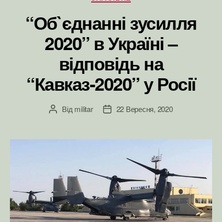
“Об`єднанні зусилля
2020” в Україні –
відповідь на
“Кавказ-2020” у Росії
Від
militar
22 Вересня, 2020
Автор
Дата
запису
запису