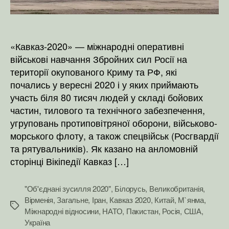
«Кавказ-2020» — міжнародні оперативні
військові навчання Збройних сил Росії на
території окупованого Криму та РФ, які
почались у вересні 2020 і у яких приймають
участь біля 80 тисяч людей у складі бойових
частин, тилового та технічного забезпечення,
угруповань протиповітряної оборони, військово-
морського флоту, а також спецвійськ (Росгвардії
та рятувальників). Як казано на анломовній
сторінці Вікіпедії Кавказ […]
"Об'єднані зусилля 2020"
,
Білорусь
,
Великобританія
,
Вірменія
,
Загальне
,
Іран
,
Кавказ 2020
,
Китай
,
М`янма
,
Позначки
Міжнародні відносини
,
НАТО
,
Пакистан
,
Росія
,
США
,
Україна