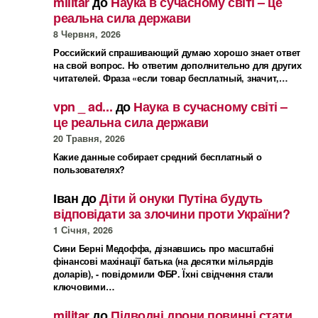
militar
до
Наука в сучасному світі – це
реальна сила держави
8 Червня, 2026
Российский спрашивающий думаю хорошо знает ответ
на свой вопрос. Но ответим дополнительно для других
читателей. Фраза «если товар бесплатный, значит,…
vpn _ ad...
до
Наука в сучасному світі –
це реальна сила держави
20 Травня, 2026
Какие данные собирает средний бесплатный о
пользователях?
Іван
до
Діти й онуки Путіна будуть
відповідати за злочини проти України?
1 Січня, 2026
Сини Берні Медоффа, дізнавшись про масштабні
фінансові махінації батька (на десятки мільярдів
доларів), - повідомили ФБР. Їхні свідчення стали
ключовими…
militar
до
Підводні дрони повинні стати