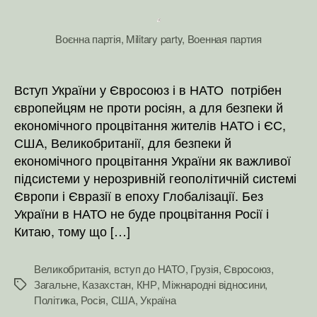
НАТО,
ЄС,
Росії
Воєнна партія, Military party, Военная партия
і
Китаю
життєв
Вступ України у Євросоюз і в НАТО потрібен
необхі
європейцям не проти росіян, а для безпеки й
Україн
економічного процвітання жителів НАТО і ЄС,
Грузія
США, Великобританії, для безпеки й
і
економічного процвітання України як важливої
Казахс
підсистеми у нерозривній геополітичній системі
в
НАТО
Європи і Євразії в епоху Глобалізації. Без
і
України в НАТО не буде процвітання Росії і
в
Китаю, тому що […]
ЄС
Великобританія
,
вступ до НАТО
,
Грузія
,
Євросоюз
,
Загальне
,
Казахстан
,
КНР
,
Міжнародні відносини
,
Позначки
Політика
,
Росія
,
США
,
Україна