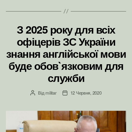
З 2025 року для всіх
офіцерів ЗС України
знання англійської мови
буде обов`язковим для
служби
Від
militar
12 Червня, 2020
Автор
Дата
запису
запису