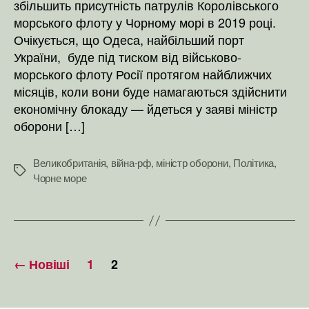
збільшить присутність патрулів Королівського
морського флоту у Чорному морі в 2019 році.
Очікується, що Одеса, найбільший порт
України, буде під тиском від військово-
морського флоту Росії протягом найближчих
місяців, коли вони буде намагаються здійснити
економічну блокаду — йдеться у заяві міністр
оборони […]
Великобританія
,
війна-рф
,
міністр оборони
,
Політика
,
Позначки
Чорне море
Пагінація
←
Новіші
1
2
записів