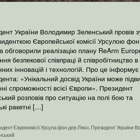
ент України Володимир Зеленський провів з
зиденткою Європейської комісії Урсулою фон
а обговорили реалізацію плану ReArm Europ
ння безпекової співпраці й співробітництво в 
них інновацій і технологій. Про це інформує
ента: «Унікальний досвід України може під
ні спроможності всієї Європи». Президент
ький розповів про ситуацію на полі бою та
ькі ракетні […]
идент Єврокомісії Урсула фон дер Ляєн
,
Президент України В
и
нський