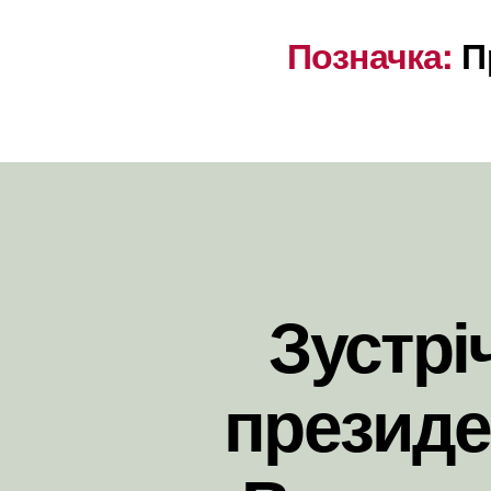
Позначка:
П
Зустрі
президе