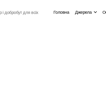
Головна
Джерела
О
р і добробут для всіх