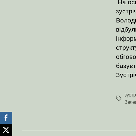
На осн
зустрі
Волод
відбул
інформ
структ
обгово
базуєт
Зустрі
зустр
Позначк
Зеле