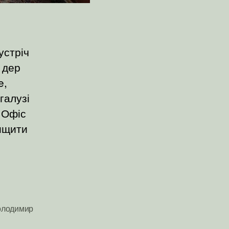
устріч
 дер
e,
галузі
 Офіс
вищити
олодимир