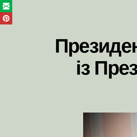
Президен
із Пре