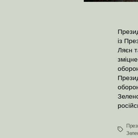
Презид
із Пре
Ляєн т
зміцне
оборон
Презид
оборон
Зеленс
російс
През
Позначк
Зеле