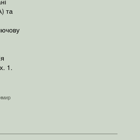
ні
) та
лючову
ія
. 1.
димир