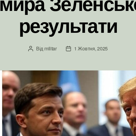
ира Зеленсько
результати
Від
militar
1 Жовтня, 2025
Автор
Дата
запису
запису