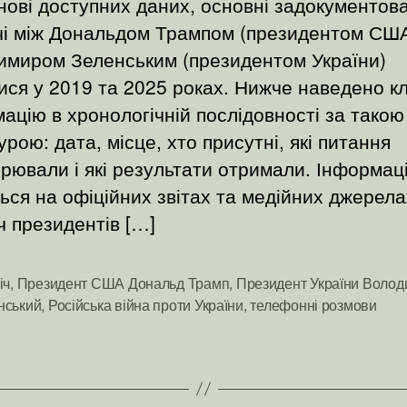
ові доступних даних, основні задокументова
чі між Дональдом Трампом (президентом США
имиром Зеленським (президентом України)
ися у 2019 та 2025 роках. Нижче наведено к
ацію в хронологічній послідовності за такою
урою: дата, місце, хто присутні, які питання
рювали і які результати отримали. Інформац
ься на офіційних звітах та медійних джерелах
ч президентів […]
іч
,
Президент США Дональд Трамп
,
Президент України Воло
и
нський
,
Російська війна проти України
,
телефонні розмови