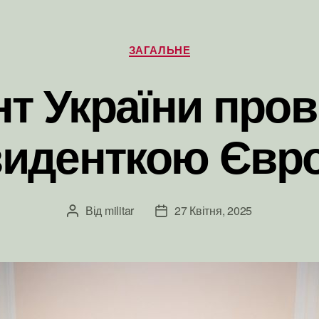
Категорії
ЗАГАЛЬНЕ
т України прові
зиденткою Євро
Від
militar
27 Квітня, 2025
Автор
Дата
запису
запису