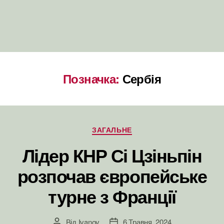
Позначка:
Сербія
Категорії
ЗАГАЛЬНЕ
Лідер КНР Сі Цзіньпін
розпочав європейське
турне з Франції
Від
Ivanov
6 Травня, 2024
Автор
Дата