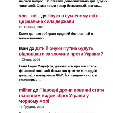
на свой вопрос. Но ответим дополнительно для других
читателей. Фраза «если товар бесплатный, значит,…
vpn _ ad...
до
Наука в сучасному світі –
це реальна сила держави
20 Травня, 2026
Какие данные собирает средний бесплатный о
пользователях?
Іван
до
Діти й онуки Путіна будуть
відповідати за злочини проти України?
1 Січня, 2026
Сини Берні Медоффа, дізнавшись про масштабні
фінансові махінації батька (на десятки мільярдів
доларів), - повідомили ФБР. Їхні свідчення стали
ключовими…
militar
до
Підводні дрони повинні стати
основним видом зброї України у
Чорному морі
16 Грудня, 2025