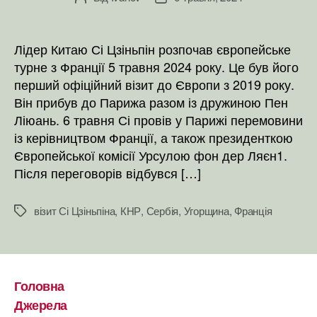
запису
запису
Лідер Китаю Сі Цзіньпін розпочав європейське
турне з Франції 5 травня 2024 року. Це був його
перший офіційний візит до Європи з 2019 року.
Він прибув до Парижа разом із дружиною Пен
Ліюань. 6 травня Сі провів у Парижі перемовини
із керівництвом Франції, а також президенткою
Європейської комісії Урсулою фон дер Ляєн1.
Після переговорів відбувся […]
візит Сі Цзіньпіна
,
КНР
,
Сербія
,
Угорщина
,
Франція
Позначки
Головна
Джерела