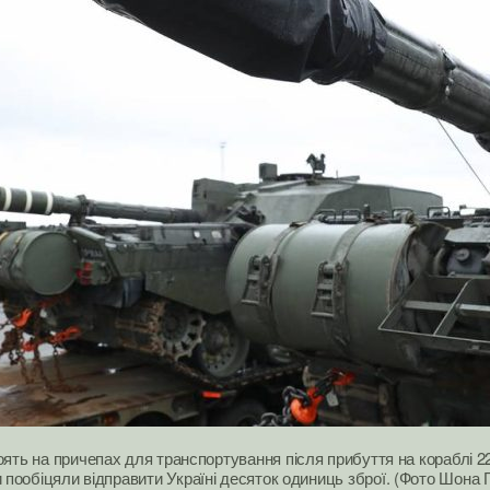
тоять на причепах для транспортування після прибуття на кораблі 22
 пообіцяли відправити Україні десяток одиниць зброї. (Фото Шона 