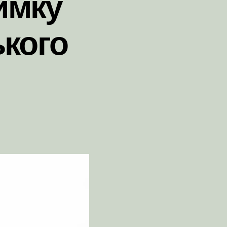
имку
ького