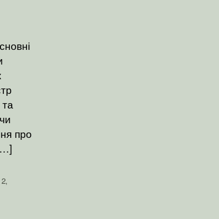
сновні
и
к
стр
 та
ючи
ння про
[…]
 2
,