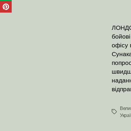
ЛОНДО
бойові
офісу 
Сунака
попрос
швидше
наданн
відпра
Вели
Позначк
Укра