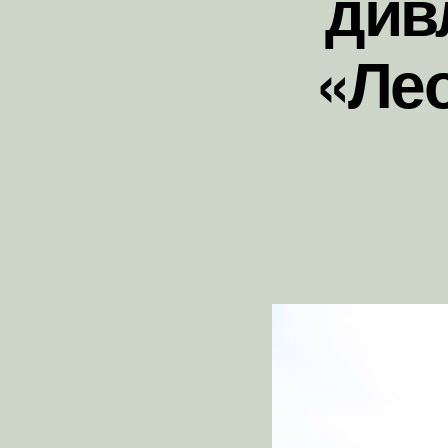
див
«Лео