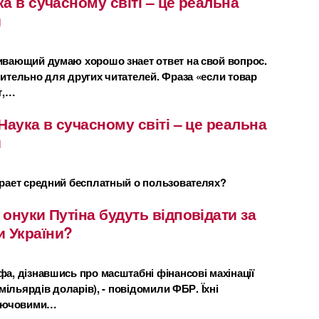
а в сучасному світі – це реальна
и
вающий думаю хорошо знает ответ на свой вопрос.
ительно для других читателей. Фраза «если товар
т,…
Наука в сучасному світі – це реальна
и
рает средний бесплатный о пользователях?
й онуки Путіна будуть відповідати за
и України?
а, дізнавшись про масштабні фінансові махінації
мільярдів доларів), - повідомили ФБР. Їхні
ключовими…