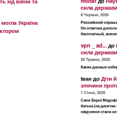
militar
до
Наук
ть хід війни та
сила держав
8 Червня, 2026
 могла Україна
Российский спраши
Но ответим дополн
актором
бесплатный, значи
vpn _ ad...
до
сила держав
20 Травня, 2026
Какие данные соби
Іван
до
Діти 
злочини прот
1 Січня, 2026
Сини Берні Медофф
батька (на десятки 
свідчення стали 