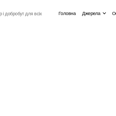
Головна
Джерела
О
р і добробут для всіх