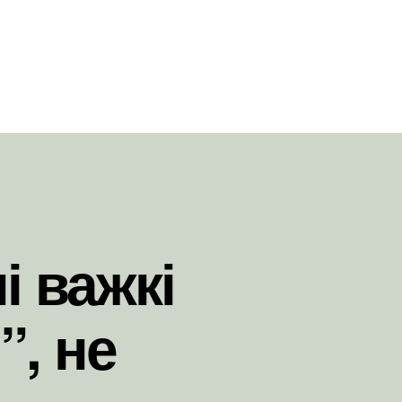
і важкі
”, не