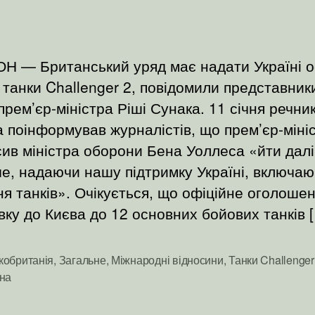
Н — Британський уряд має надати Україні о
 танки Challenger 2, повідомили представник
прем’єр-міністра Ріші Сунака. 11 січня речни
 поінформував журналістів, що прем’єр-міні
ив міністра оборони Бена Уоллеса «йти далі
, надаючи нашу підтримку Україні, включа
я танків». Очікується, що офіційне оголоше
вку до Києва до 12 основних бойових танків 
кобританія
,
Загальне
,
Міжнародні відносини
,
Танки Challenger
и
їна