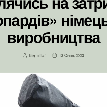
лячись на затр
пардів» німец
виробництва
Від
militar
13 Січня, 2023
Автор
Дата
запису
запису