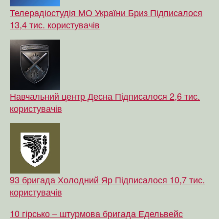
Телерадіостудія МО України Бриз
Підписалося
13,4 тис. користувачів
Навчальний центр Десна
Підписалося 2,6 тис.
користувачів
93 бригада Холодний Яр
Підписалося 10,7 тис.
користувачів
10 гірсько – штурмова бригада Едельвейс