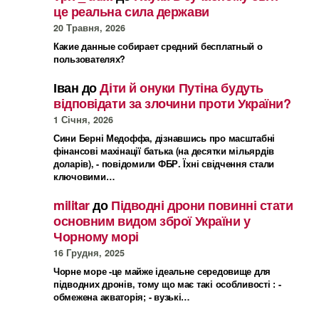
це реальна сила держави
20 Травня, 2026
Какие данные собирает средний бесплатный о
пользователях?
Іван
до
Діти й онуки Путіна будуть
відповідати за злочини проти України?
1 Січня, 2026
Сини Берні Медоффа, дізнавшись про масштабні
фінансові махінації батька (на десятки мільярдів
доларів), - повідомили ФБР. Їхні свідчення стали
ключовими…
militar
до
Підводні дрони повинні стати
основним видом зброї України у
Чорному морі
16 Грудня, 2025
Чорне море -це майже ідеальне середовище для
підводних дронів, тому що має такі особливості : -
обмежена акваторія; - вузькі…