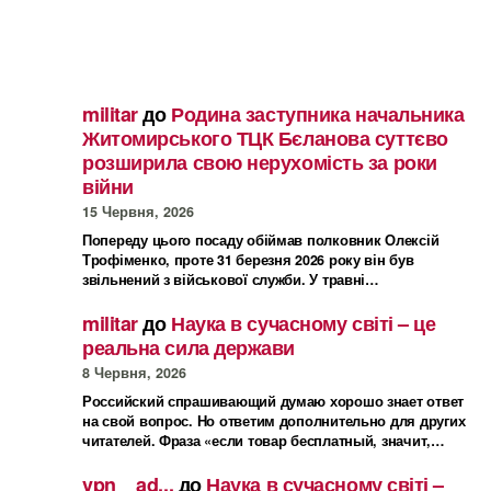
militar
до
Родина заступника начальника
Житомирського ТЦК Бєланова суттєво
розширила свою нерухомість за роки
війни
15 Червня, 2026
Попереду цього посаду обіймав полковник Олексій
Трофіменко, проте 31 березня 2026 року він був
звільнений з військової служби. У травні…
militar
до
Наука в сучасному світі – це
реальна сила держави
8 Червня, 2026
Российский спрашивающий думаю хорошо знает ответ
на свой вопрос. Но ответим дополнительно для других
читателей. Фраза «если товар бесплатный, значит,…
vpn _ ad...
до
Наука в сучасному світі –