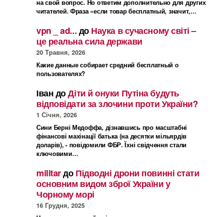
на свой вопрос. Но ответим дополнительно для других
читателей. Фраза «если товар бесплатный, значит,…
vpn _ ad...
до
Наука в сучасному світі –
це реальна сила держави
20 Травня, 2026
Какие данные собирает средний бесплатный о
пользователях?
Іван
до
Діти й онуки Путіна будуть
відповідати за злочини проти України?
1 Січня, 2026
Сини Берні Медоффа, дізнавшись про масштабні
фінансові махінації батька (на десятки мільярдів
доларів), - повідомили ФБР. Їхні свідчення стали
ключовими…
militar
до
Підводні дрони повинні стати
основним видом зброї України у
Чорному морі
16 Грудня, 2025