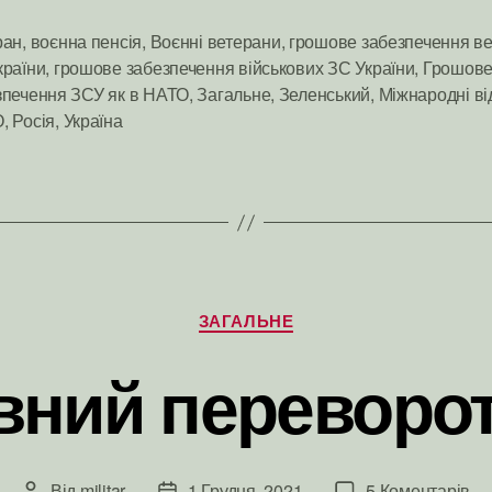
ран
,
воєнна пенсія
,
Воєнні ветерани
,
грошове забезпечення ве
країни
,
грошове забезпечення військових ЗС України
,
Грошов
и
зпечення ЗСУ як в НАТО
,
Загальне
,
Зеленський
,
Міжнародні в
О
,
Росія
,
Україна
Категорії
ЗАГАЛЬНЕ
ний переворот
до
Від
militar
1 Грудня, 2021
5 Коментарів