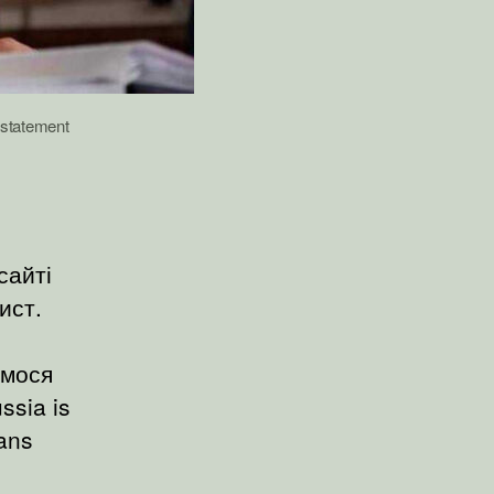
statement
сайті
ист.
имося
ssia is
ians