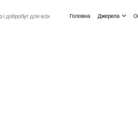
Головна
Джерела
О
р і добробут для всіх