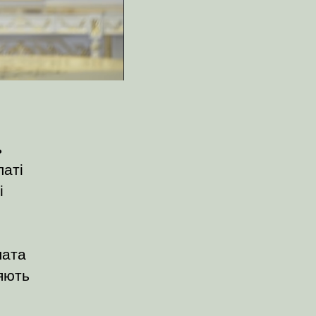
ь
латі
і
лата
яють