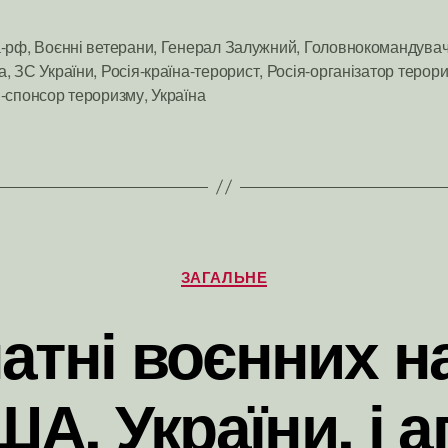
а-рф
,
Воєнні ветерани
,
Генерал Залужний
,
Головнокомандува
а
,
ЗС України
,
Росія-країна-терорист
,
Росія-організатор терор
и
я-спонсор тероризму
,
Україна
Категорії
ЗАГАЛЬНЕ
тні воєнних на
ША, України, і 