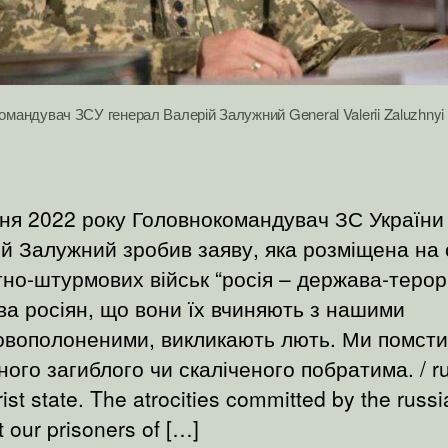
омандувач ЗСУ генерал Валерій Залужний General Valerii Zaluzhnyi 
ня 2022 року Головнокомандувач ЗС України
й Залужний зробив заяву, яка розміщена на 
но-штурмових військ “росія – держава-терор
ва росіян, що вони їх вчиняють з нашими
ковополоненими, викликають лють. Ми помст
ного загиблого чи скаліченого побратима. / ru
rist state. The atrocities committed by the russ
t our prisoners of […]