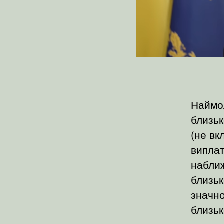
Наймо
близьк
(не вк
виплат
наближ
близьк
значно
близьк