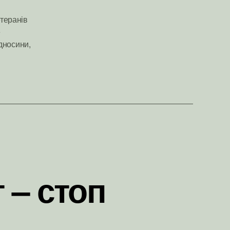
теранів
е
ідносини
,
 – стоп