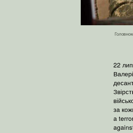
Головнок
22 лип
Валері
десант
Звірст
війсь
за кож
a terro
agains