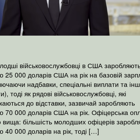
лодші військовослужбовці в США заробляют
о 25 000 доларів США на рік на базовій зарп
лючаючи надбавки, спеціальні виплати та інш
и), тоді як рядові військовослужбовці, які
аються до відставки, зазвичай заробляють
о 70 000 доларів США на рік. Офіцерська оп
 вища: більшість молодших офіцерів заробл
о 40 000 доларів на рік, тоді […]