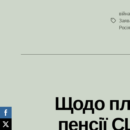
війн
Заяв
Позначк
Росі
Щодо пла
пенсії С