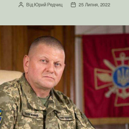
Від
Юрий Редчиц
25 Липня, 2022
Автор
Дата
запису
запису