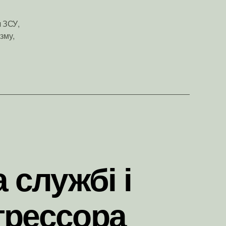
ч ЗСУ
,
изму
,
 службі і
агрессора