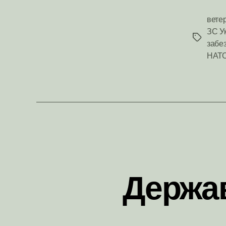
вете
ЗС У
Позначк
забе
НАТ
Держав